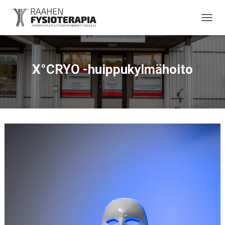
TOGGL
X°CRYO -huippukylmähoito