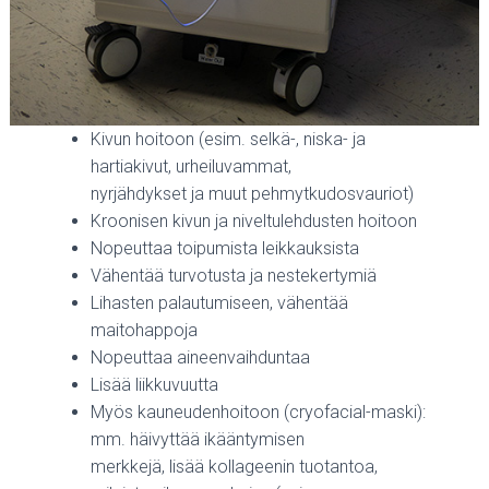
Kivun hoitoon (esim. selkä-, niska- ja
hartiakivut, urheiluvammat,
nyrjähdykset ja muut pehmytkudosvauriot)
Kroonisen kivun ja niveltulehdusten hoitoon
Nopeuttaa toipumista leikkauksista
Vähentää turvotusta ja nestekertymiä
Lihasten palautumiseen, vähentää
maitohappoja
Nopeuttaa aineenvaihduntaa
Lisää liikkuvuutta
Myös kauneudenhoitoon (cryofacial-maski):
mm. häivyttää ikääntymisen
merkkejä, lisää kollageenin tuotantoa,